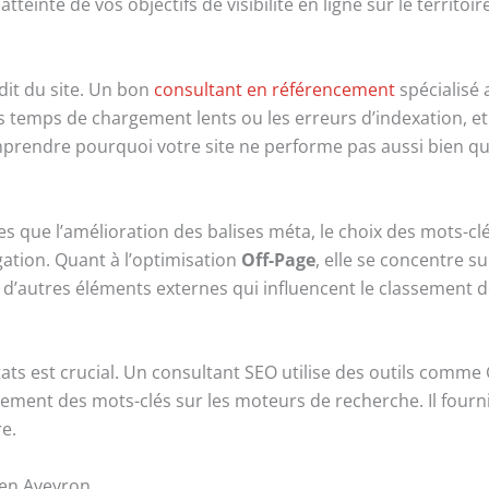
teinte de vos objectifs de visibilité en ligne sur le territoi
dit du site. Un bon
consultant en référencement
spécialisé 
s temps de chargement lents ou les erreurs d’indexation, et
mprendre pourquoi votre site ne performe pas aussi bien qu’i
 que l’amélioration des balises méta, le choix des mots-clé
gation. Quant à l’optimisation
Off-Page
, elle se concentre s
 d’autres éléments externes qui influencent le classement de
sultats est crucial. Un consultant SEO utilise des outils co
ssement des mots-clés sur les moteurs de recherche. Il fourni
re.
 en Aveyron