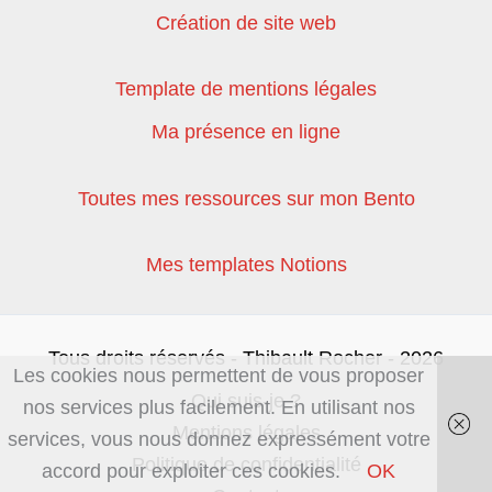
Création de site web
Template de mentions légales
Ma présence en ligne
Toutes mes ressources sur mon Bento
Mes templates Notions
Tous droits réservés - Thibault Rocher - 2026
Les cookies nous permettent de vous proposer
Qui suis-je ?
nos services plus facilement. En utilisant nos
Mentions légales
services, vous nous donnez expressément votre
Politique de confidentialité
accord pour exploiter ces cookies.
OK