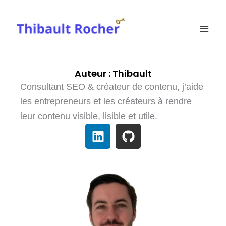
Aller
au
contenu
Auteur : Thibault
Consultant SEO & créateur de contenu, j’aide
les entrepreneurs et les créateurs à rendre
leur contenu visible, lisible et utile.
L
G
i
i
n
t
k
h
e
u
d
b
i
n